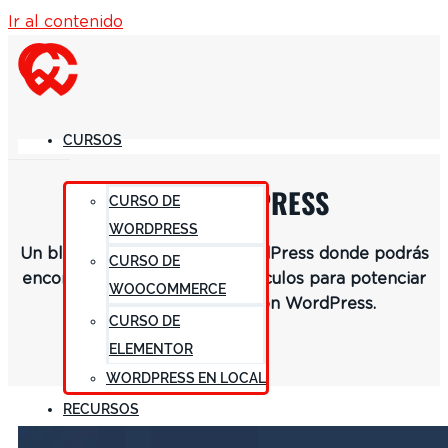
Ir al contenido
CURSOS
BLOG WORDPRESS
CURSO DE
WORDPRESS
Un blog especializado en WordPress donde podrás
CURSO DE
encontrar una variedad de artículos para potenciar
WOOCOMMERCE
y mejorar tu proyecto con WordPress.
CURSO DE
ELEMENTOR
WORDPRESS EN LOCAL
RECURSOS