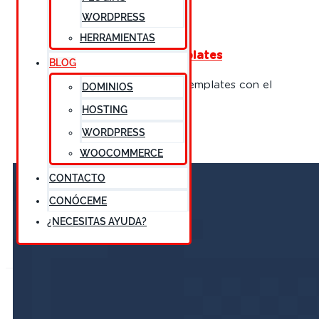
WORDPRESS
WordPress
HERRAMIENTAS
Instalación de Starter Templates
BLOG
Instalación del plugin Starter Templates con el
DOMINIOS
tema Astra y Elementor.
HOSTING
WORDPRESS
30 julio, 2021
1 comentario
WOOCOMMERCE
CONTACTO
CONÓCEME
¿NECESITAS AYUDA?