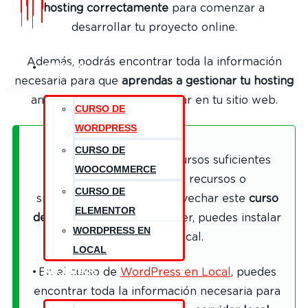
hosting correctamente
para comenzar a
desarrollar tu proyecto online.
Además, podrás encontrar toda la información
CURSOS
necesaria para que
aprendas a gestionar tu hosting
antes de comenzar a trabajar en tu sitio web.
CURSO DE
WORDPRESS
CURSO DE
Si no cuentas con los recursos suficientes
WOOCOMMERCE
para invertir en estos recursos o
CURSO DE
simplemente quieres aprovechar este
curso
ELEMENTOR
de WordPress
para aprender, puedes instalar
WORDPRESS EN
un servidor local.
LOCAL
RECURSOS
En el curso de
WordPress en Local
, puedes
encontrar toda la información necesaria para