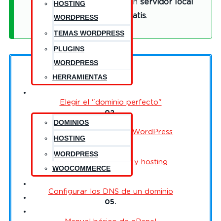
aprender a trabajar con un
servidor local
HOSTING
totalmente gratis
.
WORDPRESS
TEMAS WORDPRESS
PLUGINS
WORDPRESS
HERRAMIENTAS
01.
BLOG
Elegir el "dominio perfecto"
02.
DOMINIOS
Elegir el mejor hosting WordPress
HOSTING
03.
WORDPRESS
Contratar un dominio y hosting
WOOCOMMERCE
04.
CONTACTO
Configurar los DNS de un dominio
CONÓCEME
05.
¿NECESITAS AYUDA?