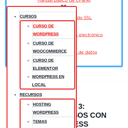
Manual básico de cPanel
06.
CURSOS
Instalar un certificado SSL
07.
CURSO DE
WORDPRESS
Crear cuentas de correo electrónico
08.
CURSO DE
WOOCOMMERCE
Cómo crear una base de datos
CURSO DE
ELEMENTOR
WORDPRESS EN
LOCAL
RECURSOS
HOSTING
MÓDULO 3:
WORDPRESS
PRIMEROS PASOS CON
TEMAS
WORDPRESS