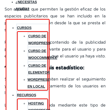
¿NECESITAS
AYUDA?
Son aquellas que permiten la gestión eficaz de los
espacios publicitarios que se han incluido en la
página web o aplicación desde la que se presta el
CURSOS
servicio.
CURSO DE
Permiten adecuar el contenido de la publicidad
WORDPRESS
para que esta sea relevante para el usuario y para
CURSO DE
evitar mostrar anuncios que el usuario ya haya visto.
WOOCOMMERCE
CURSO DE
'Cookies' de análisis estadístico:
ELEMENTOR
Son aquellas que permiten realizar el seguimiento
WORDPRESS
y análisis del comportamiento de los usuarios en
EN LOCAL
los sitios web.
RECURSOS
HOSTING
La información recogida mediante este tipo de