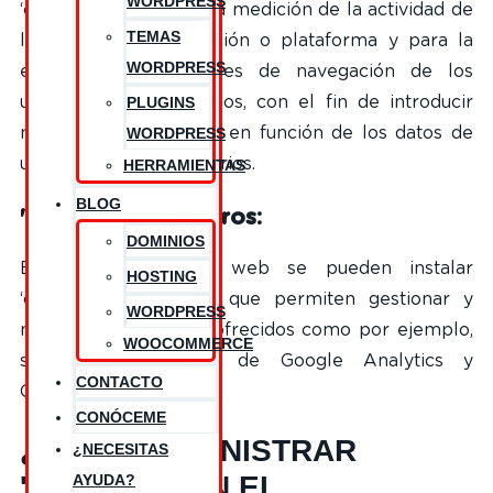
WORDPRESS
‘cookies’ se utiliza en la medición de la actividad de
TEMAS
los sitios web, aplicación o plataforma y para la
WORDPRESS
elaboración de perfiles de navegación de los
PLUGINS
usuarios de dichos sitios, con el fin de introducir
WORDPRESS
mejoras en el servicio en función de los datos de
uso que hacen los usuarios.
HERRAMIENTAS
BLOG
'Cookies' de terceros:
DOMINIOS
En algunas páginas web se pueden instalar
HOSTING
‘cookies’ de terceros que permiten gestionar y
WORDPRESS
mejorar los servicios ofrecidos como por ejemplo,
WOOCOMMERCE
servicios estadísticos de Google Analytics y
CONTACTO
Comscore.
CONÓCEME
¿CÓMO ADMINISTRAR
¿NECESITAS
'COOKIES' EN EL
AYUDA?