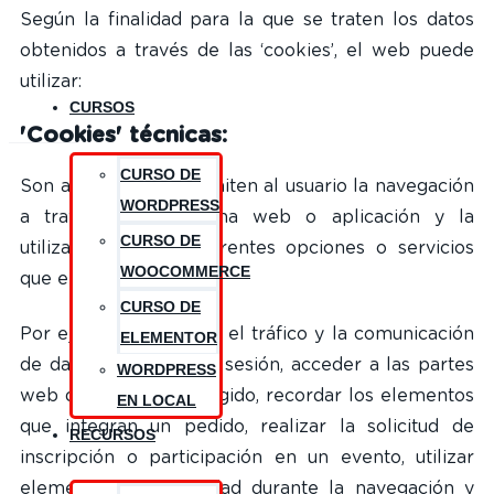
Según la finalidad para la que se traten los datos
obtenidos a través de las ‘cookies’, el web puede
utilizar:
CURSOS
'Cookies' técnicas:
CURSO DE
Son aquellas que permiten al usuario la navegación
WORDPRESS
a través de la página web o aplicación y la
CURSO DE
utilización de las diferentes opciones o servicios
WOOCOMMERCE
que en ella existen.
CURSO DE
Por ejemplo, controlar el tráfico y la comunicación
ELEMENTOR
de datos, identificar la sesión, acceder a las partes
WORDPRESS
web de acceso restringido, recordar los elementos
EN LOCAL
que integran un pedido, realizar la solicitud de
RECURSOS
inscripción o participación en un evento, utilizar
elementos de seguridad durante la navegación y