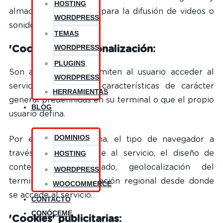
HOSTING
almacenar contenidos para la difusión de videos o
WORDPRESS
sonido.
TEMAS
WORDPRESS
'Cookies' de personalización:
PLUGINS
Son aquellas que permiten al usuario acceder al
WORDPRESS
servicio con algunas características de carácter
HERRAMIENTAS
general predefinidas en su terminal o que el propio
BLOG
usuario defina.
DOMINIOS
Por ejemplo, el idioma, el tipo de navegador a
través del cual accede al servicio, el diseño de
HOSTING
contenidos seleccionado, geolocalización del
WORDPRESS
terminal y la configuración regional desde donde
WOOCOMMERCE
se accede al servicio.
CONTACTO
CONÓCEME
'Cookies' publicitarias: