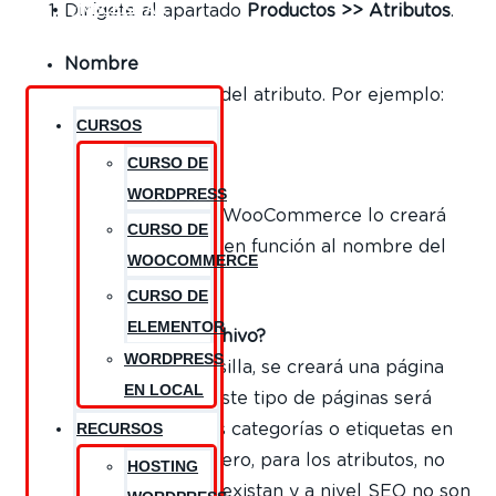
¿NECESITAS
Dirígete al apartado
Productos >> Atributos
.
AYUDA?
Nombre
Indica el nombre del atributo. Por ejemplo:
CURSOS
Color
.
CURSO DE
Slug
WORDPRESS
Déjalo en blanco. WooCommerce lo creará
CURSO DE
automáticamente en función al nombre del
WOOCOMMERCE
atributo.
CURSO DE
ELEMENTOR
¿Activamos el archivo?
WORDPRESS
Marcando esta casilla, se creará una página
EN LOCAL
para el atributo. Este tipo de páginas será
RECURSOS
similar a las de las categorías o etiquetas en
WooCommerce pero, para los atributos, no
HOSTING
tiene sentido que existan y a nivel SEO no son