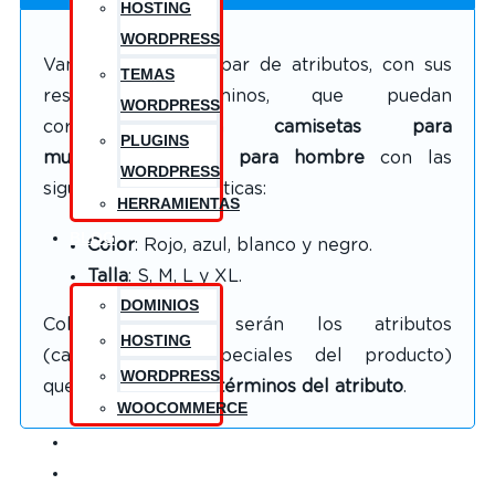
HOSTING
WORDPRESS
Vamos a crear un par de atributos, con sus
TEMAS
respectivos términos, que puedan
WORDPRESS
corresponder a
camisetas para
PLUGINS
mujer
y
camisetas para hombre
con las
WORDPRESS
siguientes características:
HERRAMIENTAS
BLOG
Color
: Rojo, azul, blanco y negro.
Talla
: S, M, L y XL.
DOMINIOS
Color y talla serán los atributos
HOSTING
(características especiales del producto)
WORDPRESS
que
contendrán los términos del atributo
.
WOOCOMMERCE
CONTACTO
CONÓCEME