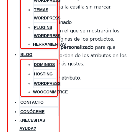
WORDPRESS
de gran ayuda. Deja la casilla sin marcar.
TEMAS
WORDPRESS
Orden predeterminado
PLUGINS
Este es el orden en el que se mostrarán los
WORDPRESS
atributos en las páginas de los productos.
HERRAMIENTAS
Selecciona
Orden personalizado
para que
BLOG
puedas asignar el orden de los atributos en los
productos como más gustes.
DOMINIOS
HOSTING
Haz clic en
Añadir atributo
.
WORDPRESS
WOOCOMMERCE
CONTACTO
CONÓCEME
¿NECESITAS
AYUDA?