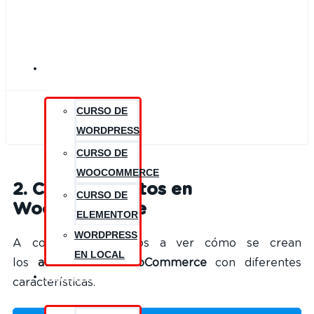
CURSOS
CURSO DE
WORDPRESS
CURSO DE
WOOCOMMERCE
2. Crear atributos en
CURSO DE
WooCommerce
ELEMENTOR
WORDPRESS
A continuación vamos a ver cómo se crean
EN LOCAL
los
atributos en WooCommerce
con diferentes
RECURSOS
características.