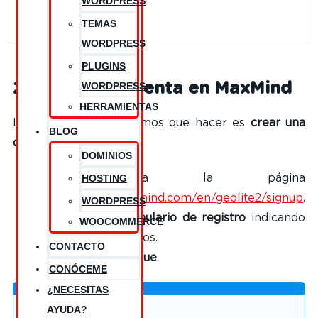
WORDPRESS
TEMAS
WORDPRESS
PLUGINS
2. Crear una cuenta en MaxMind
WORDPRESS
HERRAMIENTAS
Lo siguiente que tenemos que hacer es
crear una
BLOG
cuenta en MaxMind
.
DOMINIOS
HOSTING
Dirígete a la página
https://www.maxmind.com/en/geolite2/signup
.
WORDPRESS
Completa el
formulario de registro
indicando
WOOCOMMERCE
los datos necesarios.
CONTACTO
Haz clic en
Continue
.
CONÓCEME
¿NECESITAS
AYUDA?