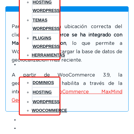
HOSTING
WORDPRESS
TEMAS
Para determinar la ubicación correcta del
WORDPRESS
cliente,
WooCommerce se ha integrado con
PLUGINS
MaxMind Geolocation
, lo que permite a
WORDPRESS
WooCommerce descargar la base de datos de
HERRAMIENTAS
geolocalización más reciente.
BLOG
A partir de WooCommerce 3.9, la
DOMINIOS
geolocalización se habilita a través de la
integración
WooCommerce MaxMind
HOSTING
Geolocation
.
WORDPRESS
WOOCOMMERCE
CONTACTO
CONÓCEME