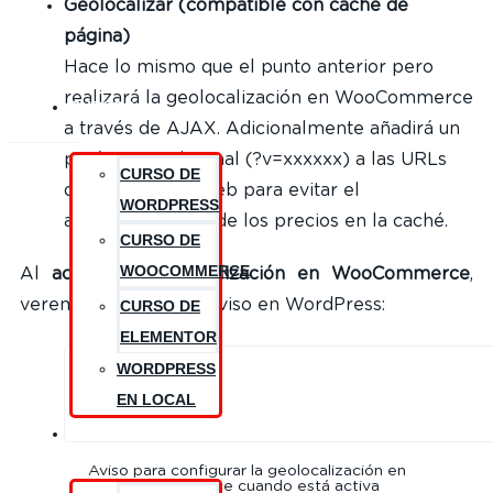
Geolocalizar (compatible con caché de
página)
Hace lo mismo que el punto anterior pero
realizará la geolocalización en WooCommerce
CURSOS
a través de AJAX. Adicionalmente añadirá un
parámetro adicional (?v=xxxxxx) a las URLs
CURSO DE
de todo el sitio web para evitar el
WORDPRESS
almacenamiento de los precios en la caché.
CURSO DE
WOOCOMMERCE
Al
activar la geolocalización en WooCommerce
,
veremos el siguiente aviso en WordPress:
CURSO DE
ELEMENTOR
WORDPRESS
EN LOCAL
RECURSOS
Aviso para configurar la geolocalización en
WooCommerce cuando está activa