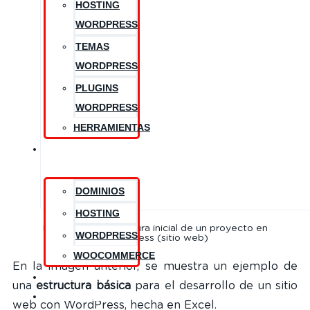
HOSTING
WORDPRESS
TEMAS
WORDPRESS
PLUGINS
WORDPRESS
HERRAMIENTAS
BLOG
DOMINIOS
HOSTING
Excel con la estructura inicial de un proyecto en
WORDPRESS
WordPress (sitio web)
WOOCOMMERCE
En la imagen anterior, se muestra un ejemplo de
CONTACTO
una
estructura básica
para el desarrollo de un sitio
CONÓCEME
web con WordPress, hecha en Excel.