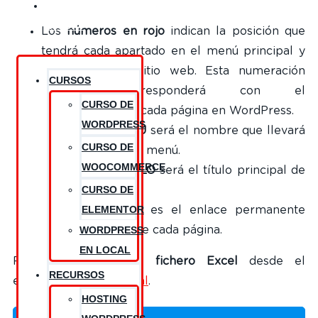
¿NECESITAS
AYUDA?
Los
números en rojo
indican la posición que
tendrá cada apartado en el menú principal y
secundario del sitio web. Esta numeración
CURSOS
también corresponderá con el
CURSO DE
campo
Orden
de cada página en WordPress.
WORDPRESS
La columna
MENU
será el nombre que llevará
CURSO DE
cada apartado del menú.
WOOCOMMERCE
La columna
TÍTULO
será el título principal de
CURSO DE
cada apartado.
ELEMENTOR
La columna
URL
es el enlace permanente
(URL amigable) de cada página.
WORDPRESS
EN LOCAL
Puedes
descargar el fichero Excel
desde el
RECURSOS
enlace:
estructura inicial
.
HOSTING