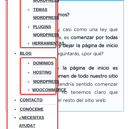
WORDPRESS
TEMAS
¿Por dónde empezamos?
WORDPRESS
PLUGINS
Mi recomendación y, casi como una ley que
WORDPRESS
suelo aplicar siempre, es
comenzar por todas
HERRAMIENTAS
las páginas internas y dejar la página de inicio
BLOG
para el final
. Y te preguntarás, ¿por qué?
DOMINIOS
Ten en cuenta que
la página de inicio es
HOSTING
básicamente un resumen de todo nuestro
sitio
WORDPRESS
web
por lo que no tendría sentido comenzar
WOOCOMMERCE
por esta página si no tenemos claro que
CONTACTO
vamos a ofrecer en el resto del sitio web.
CONÓCEME
¿NECESITAS
AYUDA?