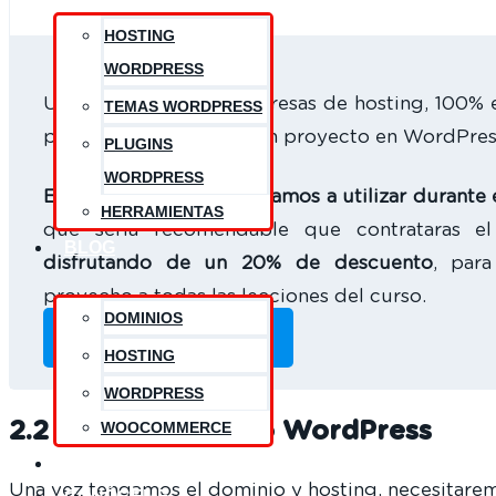
HOSTING
WORDPRESS
Una de las mejores empresas de hosting, 100% 
TEMAS WORDPRESS
para comenzar a crear un proyecto en WordPres
PLUGINS
WORDPRESS
Este servicio es el que vamos a utilizar durante 
HERRAMIENTAS
que sería recomendable que contrataras el
BLOG
disfrutando de un 20% de descuento
, par
provecho a todas las lecciones del curso.
DOMINIOS
CONTRÁTALO AQUÍ
HOSTING
WORDPRESS
WOOCOMMERCE
2.2 Haber instalado WordPress
CONTACTO
Una vez tengamos el dominio y hosting, necesitarem