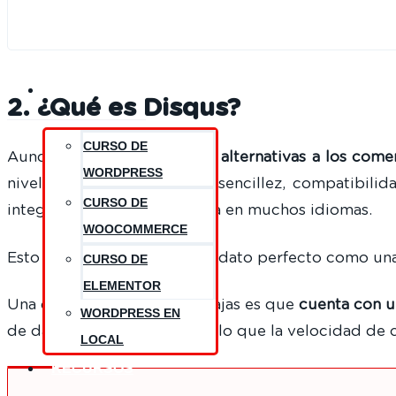
CURSOS
2. ¿Qué es Disqus?
CURSO DE
Aunque existen decenas de
alternativas a los com
WORDPRESS
nivel mundial gracias a su sencillez, compatibil
CURSO DE
integración y una plataforma en muchos idiomas.
WOOCOMMERCE
Esto lo convierte en el candidato perfecto como u
CURSO DE
ELEMENTOR
Una de sus principales ventajas es que
cuenta con u
WORDPRESS EN
de datos de WordPress por lo que la velocidad de 
LOCAL
RECURSOS