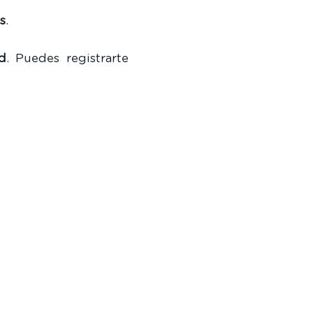
s
.
d
. Puedes registrarte