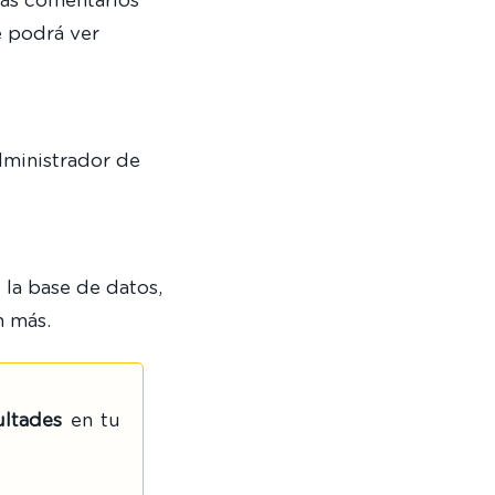
más comentarios
e podrá ver
dministrador de
 la base de datos,
n más.
ultades
en tu